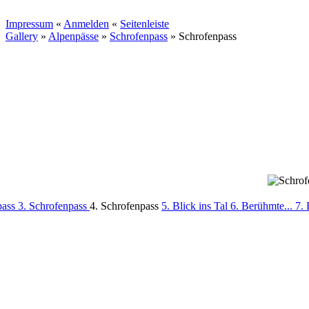
Impressum
«
Anmelden
«
Seitenleiste
Gallery
»
Alpenpässe
»
Schrofenpass
»
Schrofenpass
pass
3. Schrofenpass
4. Schrofenpass
5. Blick ins Tal
6. Berühmte...
7.