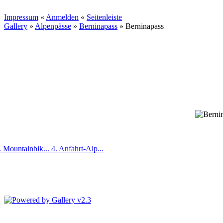
Impressum
«
Anmelden
«
Seitenleiste
Gallery
»
Alpenpässe
»
Berninapass
»
Berninapass
. Mountainbik...
4. Anfahrt-Alp...