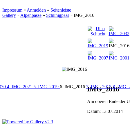
Impressum
«
Anmelden
«
Seitenleiste
Gallery
»
Alpenpässe
»
Schlinigpass
»
IMG_2016
030
4. IMG_2021
5. IMG_2019
6. IMG_2016
7. IMG_2015
8. IMG_
IMG_2016
Am oberen Ende der Ui
Datum: 13.07.2014