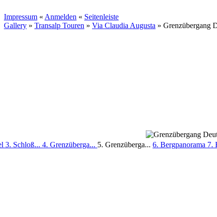
Impressum
«
Anmelden
«
Seitenleiste
Gallery
»
Transalp Touren
»
Via Claudia Augusta
»
Grenzübergang De
el
3. Schloß...
4. Grenzüberga...
5. Grenzüberga...
6. Bergpanorama
7.