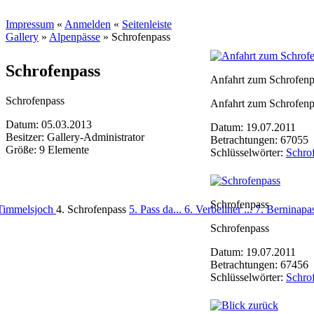
Impressum
«
Anmelden
«
Seitenleiste
Gallery
»
Alpenpässe
»
Schrofenpass
Schrofenpass
Anfahrt zum Schrofenp
Schrofenpass
Anfahrt zum Schrofenp
Datum: 05.03.2013
Datum: 19.07.2011
Besitzer: Gallery-Administrator
Betrachtungen: 67055
Größe: 9 Elemente
Schlüsselwörter:
Schro
Schrofenpass
 Timmelsjoch
4. Schrofenpass
5. Pass da...
6. Verbellner ...
7. Berninapa
Schrofenpass
Datum: 19.07.2011
Betrachtungen: 67456
Schlüsselwörter:
Schro