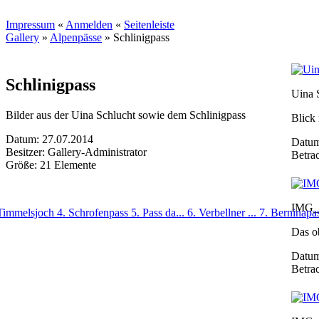
Impressum
«
Anmelden
«
Seitenleiste
Gallery
»
Alpenpässe
»
Schlinigpass
Schlinigpass
Uina 
Bilder aus der Uina Schlucht sowie dem Schlinigpass
Blick 
Datum: 27.07.2014
Datum
Besitzer: Gallery-Administrator
Betra
Größe: 21 Elemente
IMG_
 Timmelsjoch
4. Schrofenpass
5. Pass da...
6. Verbellner ...
7. Berninapa
Das o
Datum
Betra