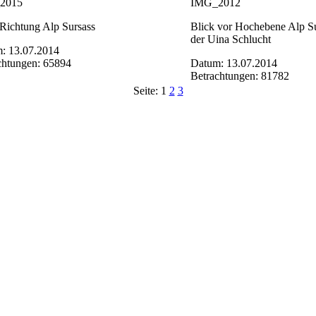
2015
IMG_2012
 Richtung Alp Sursass
Blick vor Hochebene Alp S
der Uina Schlucht
: 13.07.2014
chtungen: 65894
Datum: 13.07.2014
Betrachtungen: 81782
Seite:
1
2
3